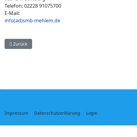
Telefon: 02228 91075700
E-Mail:
info(ad)smb-mehlem.de
Vorheriger Beitrag: Datenschutzerkärung
Zurück
Footermenue
Impressum
Datenschutzerklärung
Login